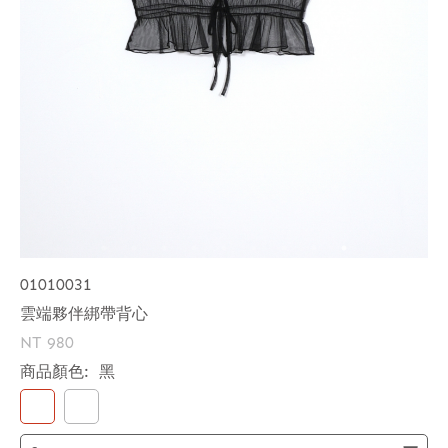
01010031
雲端夥伴綁帶背心
NT 980
商品顏色:
黑