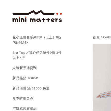
花小兔聯名系列2件（以上）9折
首頁
OVE
*襪子除外
Bra Top／背心任選單件9折 3件
以上7折
人氣新品補貨到
新品熱銷 TOP50
新品預購 滿 $1000 免運
夏季防曬專區
空氣感透膚單品