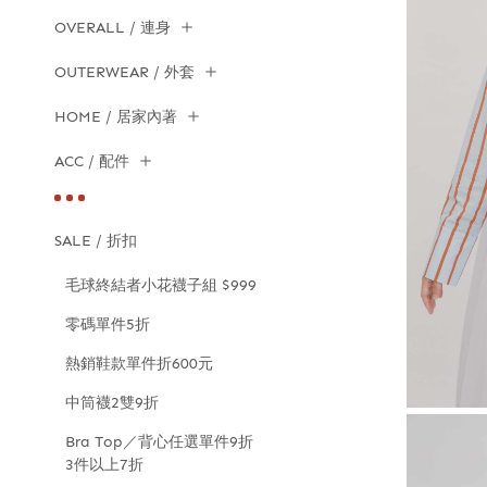
OVERALL / 連身
OUTERWEAR / 外套
HOME / 居家內著
ACC / 配件
SALE / 折扣
毛球終結者小花襪子組 $999
零碼單件5折
熱銷鞋款單件折600元
中筒襪2雙9折
Bra Top／背心任選單件9折
3件以上7折