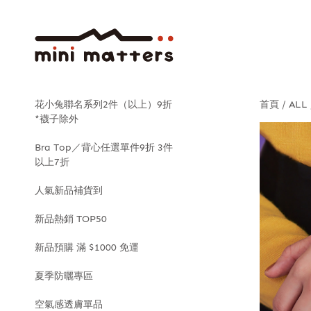
花小兔聯名系列2件（以上）9折
首頁
ALL
*襪子除外
Bra Top／背心任選單件9折 3件
以上7折
人氣新品補貨到
新品熱銷 TOP50
新品預購 滿 $1000 免運
夏季防曬專區
空氣感透膚單品