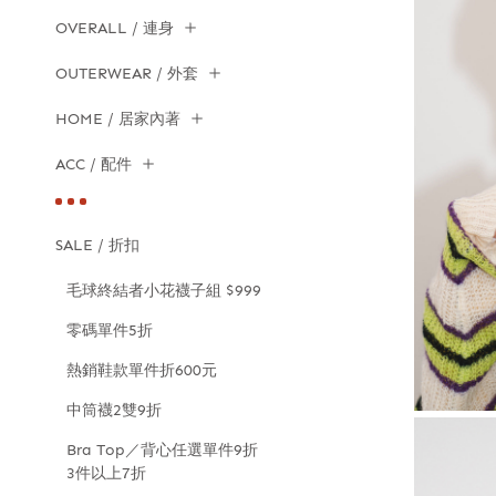
OVERALL / 連身
OUTERWEAR / 外套
HOME / 居家內著
ACC / 配件
SALE / 折扣
毛球終結者小花襪子組 $999
零碼單件5折
熱銷鞋款單件折600元
中筒襪2雙9折
Bra Top／背心任選單件9折
3件以上7折