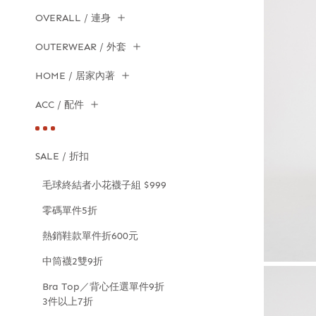
OVERALL / 連身
OUTERWEAR / 外套
HOME / 居家內著
ACC / 配件
SALE / 折扣
毛球終結者小花襪子組 $999
零碼單件5折
熱銷鞋款單件折600元
中筒襪2雙9折
Bra Top／背心任選單件9折
3件以上7折