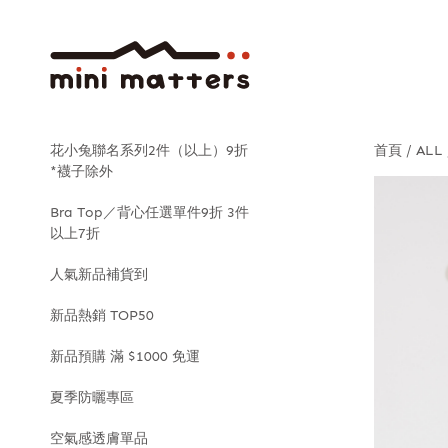
花小兔聯名系列2件（以上）9折
首頁
ALL
*襪子除外
Bra Top／背心任選單件9折 3件
以上7折
人氣新品補貨到
新品熱銷 TOP50
新品預購 滿 $1000 免運
夏季防曬專區
空氣感透膚單品