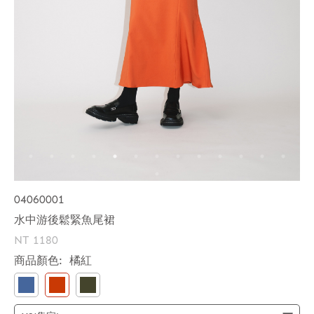
04060001
水中游後鬆緊魚尾裙
NT 1180
商品顏色:
橘紅