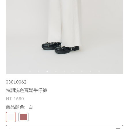
03010062
特調洗色寬鬆牛仔褲
NT 1680
商品顏色:
白