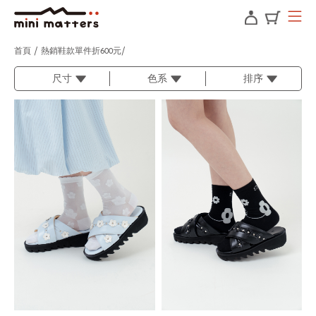
首頁
熱銷鞋款單件折600元
尺寸
色系
排序