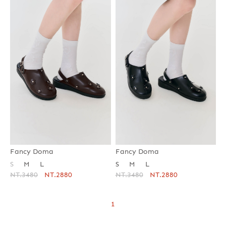
Fancy Doma
Fancy Doma
S
M
L
S
M
L
NT.3480
NT.2880
NT.3480
NT.2880
1