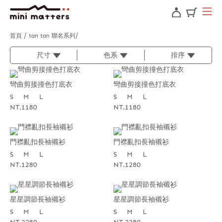
首頁
tan tan 聯名系列
尺寸
色系
排序
彎曲剪接撞色打底衣
彎曲剪接撞色打底衣
S
M
L
S
M
L
NT.1180
NT.1180
門襟亂扣長袖襯衫
門襟亂扣長袖襯衫
S
M
L
S
M
L
NT.1280
NT.1280
星星調節長袖襯衫
星星調節長袖襯衫
S
M
L
S
M
L