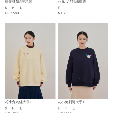
花花心情針織提袋
綁帶抽皺A字洋裝
F
S
M
L
NT.780
NT.1580
花小兔刺繡大學T
花小兔刺繡大學T
S
M
L
S
M
L