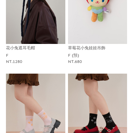
花小兔遮耳毛帽
草莓花小兔娃娃吊飾
F
F (預)
NT.1280
NT.680