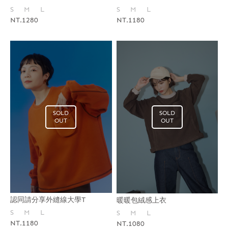
S
M
L
S
M
L
NT.1280
NT.1180
SOLD
SOLD
OUT
OUT
認同請分享外縫線大學T
暖暖包絨感上衣
S
M
L
S
M
L
NT.1180
NT.1080