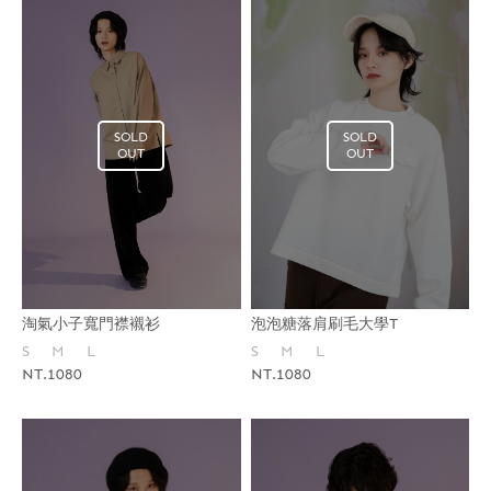
SOLD
SOLD
OUT
OUT
淘氣小子寬門襟襯衫
泡泡糖落肩刷毛大學T
S
M
L
S
M
L
NT.1080
NT.1080