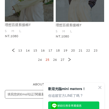
理想百搭剪接棉T
理想百搭剪接棉T
S
M
L
S
M
L
NT.1080
NT.1080
<
13
14
15
16
17
18
19
20
21
22
23
>
24
25
26
27
ABOUT US
FAQS
STORE
歡迎光臨mini matters！
送出
你追蹤官方LINE了嗎 ?
解鎖任務拿專屬優惠