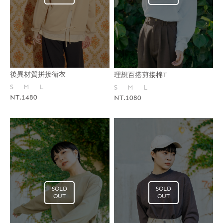
後異材質拼接衛衣
理想百搭剪接棉T
S
M
L
S
M
L
NT.1480
NT.1080
SOLD
SOLD
OUT
OUT