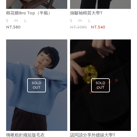
棉花糖Bra Top（半截）
抽皺袖棉質大學T
S
M
L
S
M
L
NT.580
NT.1080
NT.540
SOLD
SOLD
OUT
OUT
嗨啾粗針織短版毛衣
認同請分享外縫線大學T