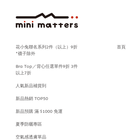
花小兔聯名系列2件（以上）9折
首頁
*襪子除外
Bra Top／背心任選單件9折 3件
以上7折
人氣新品補貨到
新品熱銷 TOP50
新品預購 滿 $1000 免運
夏季防曬專區
空氣感透膚單品