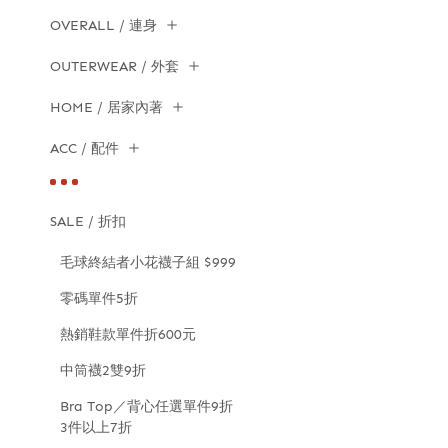
OVERALL / 連身
OUTERWEAR / 外套
HOME / 居家內著
ACC / 配件
SALE / 折扣
毛球終結者小花襪子組 $999
零碼單件5折
熱銷鞋款單件折600元
中筒襪2雙9折
Bra Top／背心任選單件9折
3件以上7折