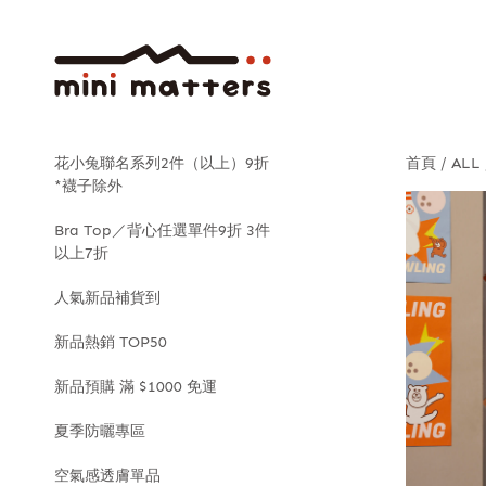
花小兔聯名系列2件（以上）9折
首頁
ALL
*襪子除外
Bra Top／背心任選單件9折 3件
以上7折
人氣新品補貨到
新品熱銷 TOP50
新品預購 滿 $1000 免運
夏季防曬專區
空氣感透膚單品