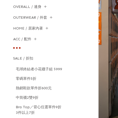
OVERALL / 連身
OUTERWEAR / 外套
HOME / 居家內著
ACC / 配件
SALE / 折扣
毛球終結者小花襪子組 $999
零碼單件5折
熱銷鞋款單件折600元
中筒襪2雙9折
Bra Top／背心任選單件9折
3件以上7折