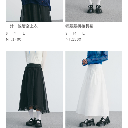
一針一線簍空上衣
輕飄飄拼接長裙
S
M
L
S
M
L
NT.1480
NT.1580