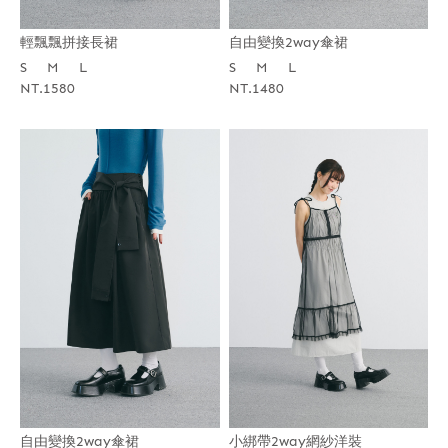
輕飄飄拼接長裙
自由變換2way傘裙
S
M
L
S
M
L
NT.1580
NT.1480
自由變換2way傘裙
小綁帶2way網紗洋裝