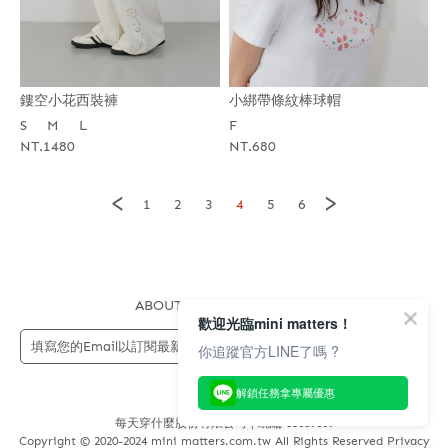
鏤空小花西裝褲
小綁帶條紋棒球帽
S
M
L
F
NT.1480
NT.680
<
>
1
2
3
4
5
6
ABOUT US
FAQS
STORE
歡迎光臨mini matters！
送出
你追蹤官方LINE了嗎 ?
解鎖任務拿專屬優惠
每天穿什麼股份有限公司 | 統編 83689089
Copyright © 2020-2024 mini matters.com.tw All Rights Reserved Privacy