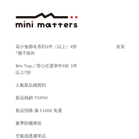
花小兔聯名系列2件（以上）9折
首頁
*襪子除外
Bra Top／背心任選單件9折 3件
以上7折
人氣新品補貨到
新品熱銷 TOP50
新品預購 滿 $1000 免運
夏季防曬專區
空氣感透膚單品