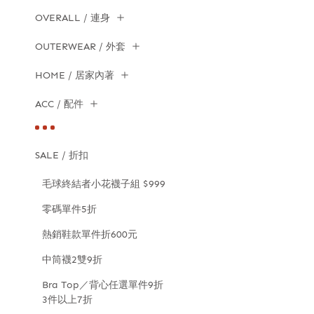
OVERALL / 連身
OUTERWEAR / 外套
HOME / 居家內著
ACC / 配件
SALE / 折扣
毛球終結者小花襪子組 $999
零碼單件5折
熱銷鞋款單件折600元
中筒襪2雙9折
Bra Top／背心任選單件9折
3件以上7折